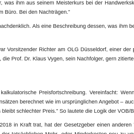
r, was ihm aus seinem Meisterkurs bei der Handwerksk
 im Büro. Bei den Nachträgen.”
 nachdenklich. Als eine Beschreibung dessen, was ihm b
r Vorsitzender Richter am OLG Düsseldorf, einer der
ie Prof. Dr. Klaus Vygen, sein Nachfolger, gern zitierte
kalkulatorische Preisfortschreibung. Vereinfacht: Wen
sätzen berechnet wie im ursprünglichen Angebot – auch 
s bleibt schlechter Preis.” So lautete die Logik der VOB/B
2018 in Kraft trat, hat der Gesetzgeber einen anderen
der tatsächlichen Mehr- oder Minderkosten neu zu ver