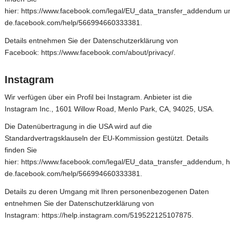
hier:
https://www.facebook.com/legal/EU_data_transfer_addendum
u
de.facebook.com/help/566994660333381
.
Details entnehmen Sie der Datenschutzerklärung von
Facebook:
https://www.facebook.com/about/privacy/
.
Instagram
Wir verfügen über ein Profil bei Instagram. Anbieter ist die
Instagram Inc., 1601 Willow Road, Menlo Park, CA, 94025, USA.
Die Datenübertragung in die USA wird auf die
Standardvertragsklauseln der EU-Kommission gestützt. Details
finden Sie
hier:
https://www.facebook.com/legal/EU_data_transfer_addendum
,
h
de.facebook.com/help/566994660333381
.
Details zu deren Umgang mit Ihren personenbezogenen Daten
entnehmen Sie der Datenschutzerklärung von
Instagram:
https://help.instagram.com/519522125107875
.