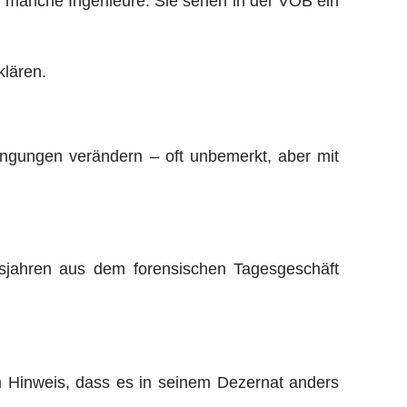
, manche Ingenieure. Sie sehen in der VOB ein
klären.
dingungen verändern – oft unbemerkt, aber mit
fsjahren aus dem forensischen Tagesgeschäft
em Hinweis, dass es in seinem Dezernat anders