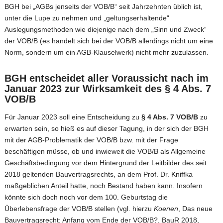
BGH bei „AGBs jenseits der VOB/B“ seit Jahrzehnten üblich ist,
unter die Lupe zu nehmen und „geltungserhaltende“
Auslegungsmethoden wie diejenige nach dem „Sinn und Zweck“
der VOB/B (es handelt sich bei der VOB/B allerdings nicht um eine
Norm, sondern um ein AGB-Klauselwerk) nicht mehr zuzulassen.
BGH entscheidet aller Voraussicht nach im
Januar 2023 zur Wirksamkeit des § 4 Abs. 7
VOB/B
Für Januar 2023 soll eine Entscheidung zu
§ 4 Abs. 7 VOB/B
zu
erwarten sein, so hieß es auf dieser Tagung, in der sich der BGH
mit der AGB-Problematik der VOB/B bzw. mit der Frage
beschäftigen müsse, ob und inwieweit die VOB/B als Allgemeine
Geschäftsbedingung vor dem Hintergrund der Leitbilder des seit
2018 geltenden Bauvertragsrechts, an dem Prof. Dr. Kniffka
maßgeblichen Anteil
hatte, noch Bestand haben kann. Insofern
könnte sich doch noch vor dem 100. Geburtstag die
Überlebensfrage der VOB/B stellen (vgl. hierzu
Koenen
, Das neue
Bauvertragsrecht: Anfang vom Ende der VOB/B?, BauR 2018,