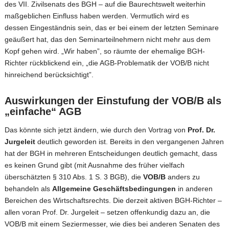
des VII. Zivilsenats des BGH – auf die Baurechtswelt weiterhin
maßgeblichen Einfluss haben werden. Vermutlich wird es
dessen Eingeständnis sein, das er bei einem der letzten Seminare
geäußert hat, das den Seminarteilnehmern nicht mehr aus dem
Kopf gehen wird. „Wir haben”, so räumte der ehemalige BGH-
Richter rückblickend ein, „die AGB-Problematik der VOB/B nicht
hinreichend berücksichtigt”.
Auswirkungen der Einstufung der VOB/B als
„einfache“ AGB
Das könnte sich jetzt ändern, wie durch den Vortrag von
Prof. Dr.
Jurgeleit
deutlich geworden ist. Bereits in den vergangenen Jahren
hat der BGH in mehreren Entscheidungen deutlich gemacht, dass
es keinen Grund gibt (mit Ausnahme des früher vielfach
überschätzten § 310 Abs. 1 S. 3 BGB), die
VOB/B
anders zu
behandeln als
Allgemeine Geschäftsbedingungen
in anderen
Bereichen des Wirtschaftsrechts. Die derzeit aktiven BGH-Richter –
allen voran Prof. Dr. Jurgeleit – setzen offenkundig dazu an, die
VOB/B mit einem Seziermesser, wie dies bei anderen Senaten des